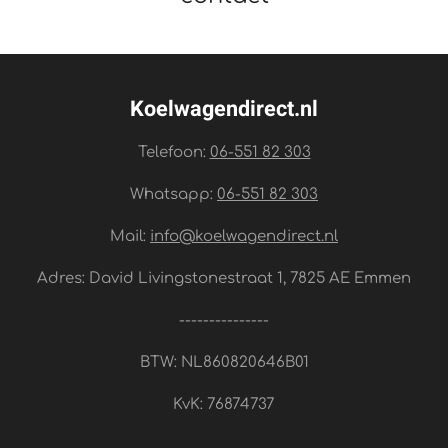
Koelwagendirect.nl
Telefoon:
06-551 82 303
Whatsapp:
06-551 82 303
Mail:
info@koelwagendirect.nl
Adres: David Livingstonestraat 1,
7825 AE
Emmen
---------------
BTW: NL860820646B01
KvK: 76874737