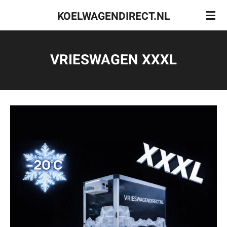
Ga
KOELWAGENDIRECT.NL
direct
naar
de
VRIESWAGEN XXXL
hoofdinhoud